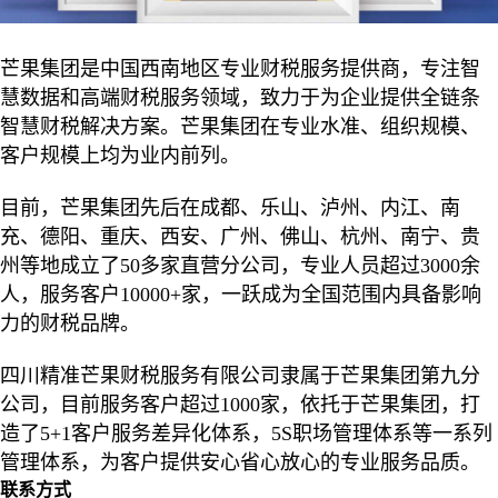
芒果集团是中国西南地区专业财税服务提供商，专注智
慧数据和高端财税服务领域，致力于为企业提供全链条
智慧财税解决方案。芒果集团在专业水准、组织规模、
客户规模上均为业内前列。
目前，芒果集团先后在成都、乐山、泸州、内江、南
充、德阳、重庆、西安、广州、佛山、杭州、南宁、贵
州等地成立了50多家直营分公司，专业人员超过3000余
人，服务客户10000+家，一跃成为全国范围内具备影响
力的财税品牌。
四川精准芒果财税服务有限公司隶属于芒果集团第九分
公司，目前服务客户超过1000家，依托于芒果集团，打
造了5+1客户服务差异化体系，5S职场管理体系等一系列
管理体系，为客户提供安心省心放心的专业服务品质。
联系方式