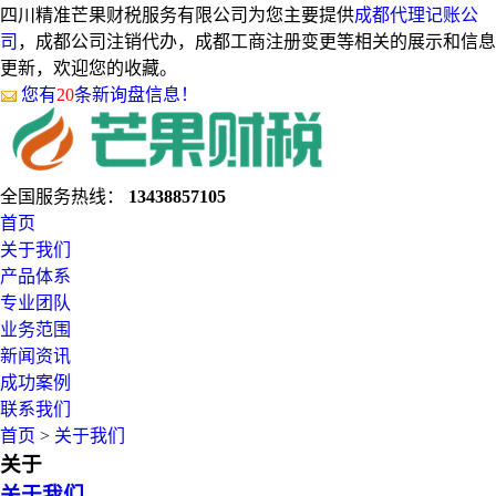
四川精准芒果财税服务有限公司为您主要提供
成都代理记账公
司
，成都公司注销代办，成都工商注册变更等相关的展示和信息
更新，欢迎您的收藏。
您有
20
条新询盘信息！
全国服务热线：
13438857105
首页
关于我们
产品体系
专业团队
业务范围
新闻资讯
成功案例
联系我们
首页
>
关于我们
关于
关于我们